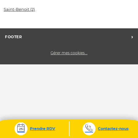
Saint-Benoit
(2)
›
FOOTER
Charte des données personnelles
Gérer mes cookies...
Nos centres Midas
Midas Recrute
Midas France
Nous contacter
CGV
Conditions de garantie
Charte des cookies
Prendre RDV
Contactez-nous