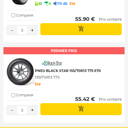
D
A
70 db
Eté
Comparer
 55.90 € 
Prix unitaire
-
+
2
PREMIER PRIX
PNEU BLACK STAR 155/70R13 T75 E70
155/70R13 T75
Eté
Comparer
 55.42 € 
Prix unitaire
-
+
2