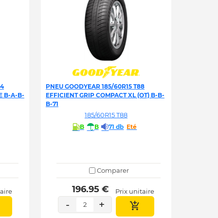
84
PNEU GOODYEAR 185/60R15 T88
 B-A-B-
EFFICIENT GRIP COMPACT XL (OT) B-B-
B-71
185/60R15 T88
B
B
71 db
Eté
Comparer
 196.95 € 
taire
Prix unitaire
-
+
2