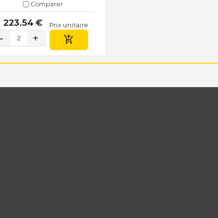
Comparer
 223.54 € 
Prix unitaire
-
+
2