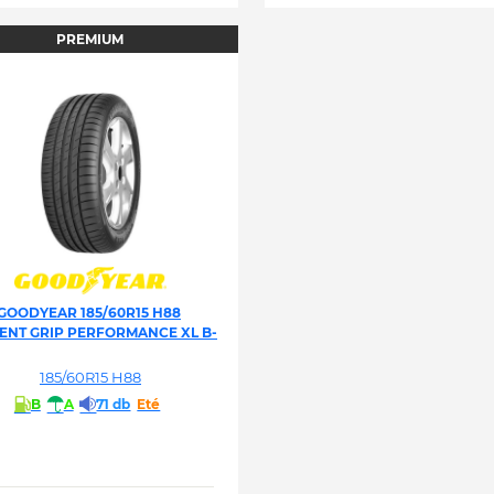
PREMIUM
GOODYEAR 185/60R15 H88
IENT GRIP PERFORMANCE XL B-
185/60R15 H88
B
A
71 db
Eté