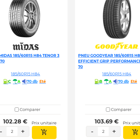
MIDAS 185/60R15 H84 TENOR 3
PNEU GOODYEAR 185/60R15 H
-70
EFFICIENT GRIP PERFORMANCE
70
185/60R15 H84
185/60R15 H84
C
A
70 db
Eté
B
A
70 db
Eté
Comparer
Comparer
 102.28 € 
 103.69 € 
Prix unitaire
Prix uni
-
+
-
+
2
2