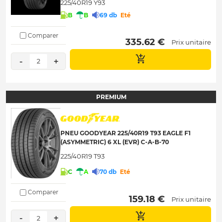
225/40R19 Y93
B
B
69 db
Eté
Comparer
 335.62 € 
Prix unitaire
-
+
2
PREMIUM
PNEU GOODYEAR 225/40R19 T93 EAGLE F1
(ASYMMETRIC) 6 XL (EVR) C-A-B-70
225/40R19 T93
C
A
70 db
Eté
Comparer
 159.18 € 
Prix unitaire
-
+
2