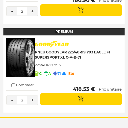
 180.90 € 
Prix unitaire
-
+
2
PREMIUM
PNEU GOODYEAR 225/40R19 Y93 EAGLE F1
SUPERSPORT XL C-A-B-71
225/40R19 Y93
C
A
71 db
Eté
Comparer
 418.53 € 
Prix unitaire
-
+
2