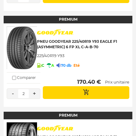
PREMIUM
PNEU GOODYEAR 225/40R19 Y93 EAGLE F1
(ASYMMETRIC) 6 FP XL C-A-B-70
225/40R19 Y93
C
A
70 db
Eté
Comparer
 170.40 € 
Prix unitaire
-
+
2
PREMIUM