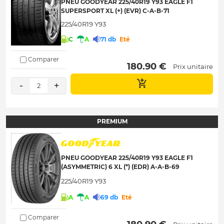
PNEU GOODYEAR 225/40R19 Y93 EAGLE F1
SUPERSPORT XL (+) (EVR) C-A-B-71
225/40R19 Y93
C
A
71 db
Eté
Comparer
 180.90 € 
Prix unitaire
-
+
2
PREMIUM
PNEU GOODYEAR 225/40R19 Y93 EAGLE F1
(ASYMMETRIC) 6 XL (*) (EDR) A-A-B-69
225/40R19 Y93
A
A
69 db
Eté
Comparer