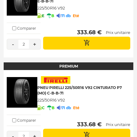
E-B-B-71
225/50R16 V92
E
B
71 db
Eté
Comparer
 333.68 € 
Prix unitaire
-
+
2
PREMIUM
PNEU PIRELLI 225/50R16 V92 CINTURATO P7
(MO) C-B-B-71
225/50R16 V92
C
B
71 db
Eté
Comparer
 333.68 € 
Prix unitaire
-
+
2