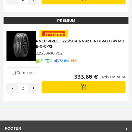
PREMIUM
PNEU PIRELLI 225/50R16 V92 CINTURATO P7 MO
E-C-C-72
225/50R16 V92
E
C
72 db
Eté
Comparer
 333.68 € 
Prix unitaire
-
+
2
›
FOOTER