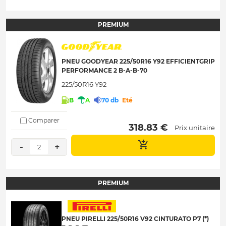
PREMIUM
PNEU GOODYEAR 225/50R16 Y92 EFFICIENTGRIP
PERFORMANCE 2 B-A-B-70
225/50R16 Y92
B
A
70 db
Eté
Comparer
 318.83 € 
Prix unitaire
-
+
2
PREMIUM
PNEU PIRELLI 225/50R16 V92 CINTURATO P7 (*)