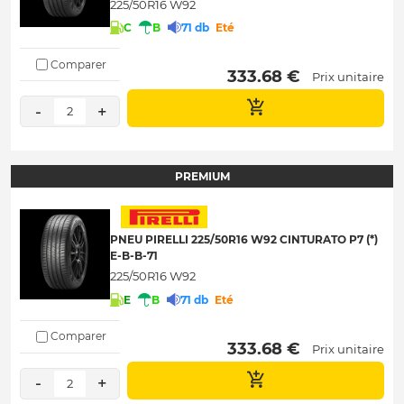
225/50R16 W92
C
B
71 db
Eté
Comparer
 333.68 € 
Prix unitaire
-
+
2
PREMIUM
PNEU PIRELLI 225/50R16 W92 CINTURATO P7 (*)
E-B-B-71
225/50R16 W92
E
B
71 db
Eté
Comparer
 333.68 € 
Prix unitaire
-
+
2