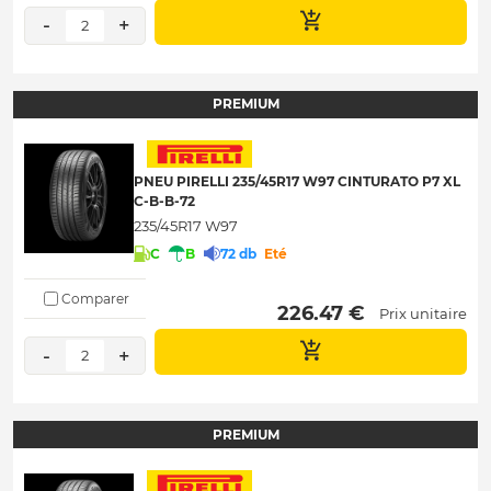
-
+
2
PREMIUM
PNEU PIRELLI 235/45R17 W97 CINTURATO P7 XL
C-B-B-72
235/45R17 W97
C
B
72 db
Eté
Comparer
 226.47 € 
Prix unitaire
-
+
2
PREMIUM