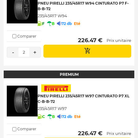
PNEU PIRELLI 235/45R17 W94 CINTURATO P7 F-
B-B-72
235/45R17 W94
F
B
72 db
Eté
Comparer
 226.47 € 
Prix unitaire
-
+
2
PREMIUM
PNEU PIRELLI 235/45R17 W97 CINTURATO P7 XL
C-B-B-72
235/45R17 W97
C
B
72 db
Eté
Comparer
 226.47 € 
Prix unitaire