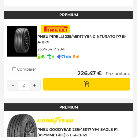
PREMIUM
PNEU PIRELLI 235/45R17 Y94 CINTURATO P7 B-
A-B-71
235/45R17 Y94
B
A
71 db
Eté
Comparer
 226.47 € 
Prix unitaire
-
+
2
PREMIUM
PNEU GOODYEAR 235/45R17 Y94 EAGLE F1
(ASYMMETRIC) 6 C-A-B-69