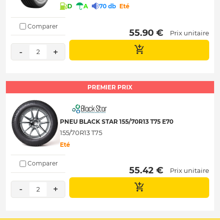
D
A
70 db
Eté
Comparer
 55.90 € 
Prix unitaire
-
+
2
PREMIER PRIX
PNEU BLACK STAR 155/70R13 T75 E70
155/70R13 T75
Eté
Comparer
 55.42 € 
Prix unitaire
-
+
2