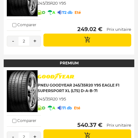
245/35R20 Y95
D
A
72 db
Eté
Comparer
 249.02 € 
Prix unitaire
-
+
2
PREMIUM
PNEU GOODYEAR 245/35R20 Y95 EAGLE F1
SUPERSPORT XL (LTS) D-A-B-71
245/35R20 Y95
D
A
71 db
Eté
Comparer
 540.37 € 
Prix unitaire
-
+
2