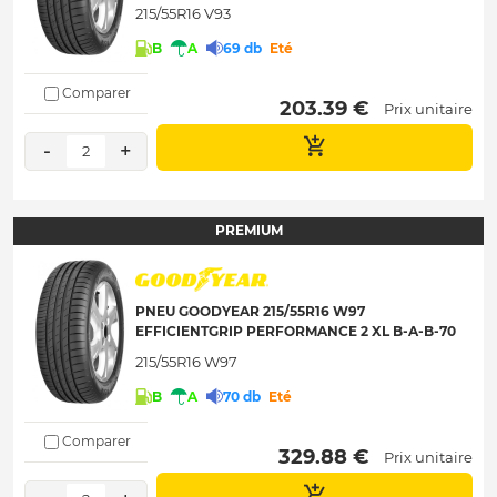
215/55R16 V93
B
A
69 db
Eté
Comparer
 203.39 € 
Prix unitaire
-
+
2
PREMIUM
PNEU GOODYEAR 215/55R16 W97
EFFICIENTGRIP PERFORMANCE 2 XL B-A-B-70
215/55R16 W97
B
A
70 db
Eté
Comparer
 329.88 € 
Prix unitaire