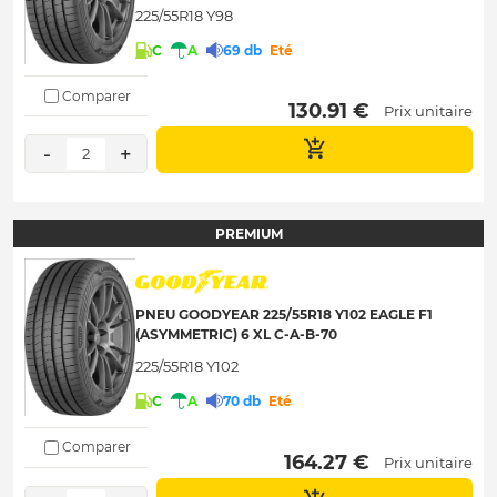
225/55R18 Y98
C
A
69 db
Eté
Comparer
 130.91 € 
Prix unitaire
-
+
2
PREMIUM
PNEU GOODYEAR 225/55R18 Y102 EAGLE F1
(ASYMMETRIC) 6 XL C-A-B-70
225/55R18 Y102
C
A
70 db
Eté
Comparer
 164.27 € 
Prix unitaire