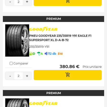
-
+
2
PREMIUM
PNEU GOODYEAR 235/35R19 Y91 EAGLE F1
SUPERSPORT XL D-A-B-72
235/35R19 Y91
D
A
72 db
Eté
Comparer
 380.86 € 
Prix unitaire
-
+
2
PREMIUM