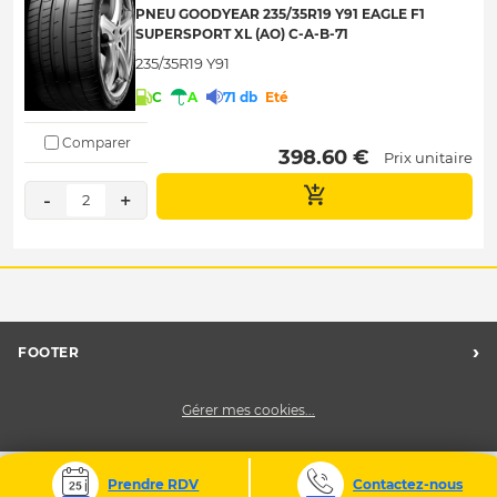
PNEU GOODYEAR 235/35R19 Y91 EAGLE F1
SUPERSPORT XL (AO) C-A-B-71
235/35R19 Y91
C
A
71 db
Eté
Comparer
 398.60 € 
Prix unitaire
-
+
2
›
FOOTER
Charte des données personnelles
Gérer mes cookies...
Nos centres Midas
Midas Recrute
Midas France
Prendre RDV
Contactez-nous