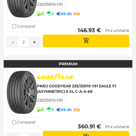
235/35R19 Y91
C
A
69 db
Eté
Comparer
 146.93 € 
Prix unitaire
-
+
2
PREMIUM
PNEU GOODYEAR 235/35R19 Y91 EAGLE F1
(ASYMMETRIC) 6 XL C-A-A-69
235/35R19 Y91
C
A
69 db
Eté
Comparer
 360.91 € 
Prix unitaire