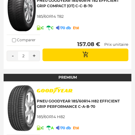
PNEU GOODYEAR 185/60R14 T82 EFFICIENT
GRIP COMPACT (OT) C-C-B-70
185/60R14 T82
C
C
70 db
Eté
Comparer
 157.08 € 
Prix unitaire
-
+
2
PREMIUM
PNEU GOODYEAR 185/60R14 H82 EFFICIENT
GRIP PERFORMANCE C-A-B-70
185/60R14 H82
C
A
70 db
Eté