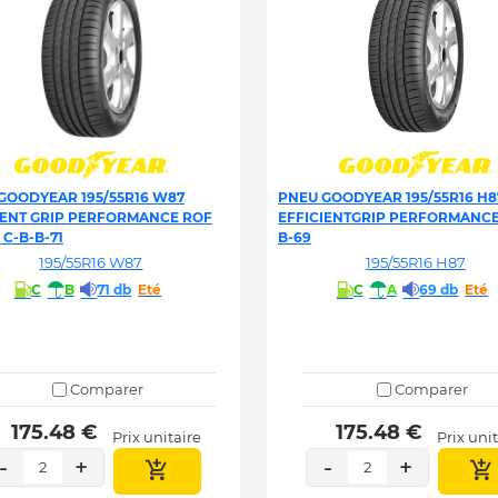
GOODYEAR 195/55R16 W87
PNEU GOODYEAR 195/55R16 H8
IENT GRIP PERFORMANCE ROF
EFFICIENTGRIP PERFORMANCE 
C C-B-B-71
B-69
195/55R16 W87
195/55R16 H87
C
B
71 db
Eté
C
A
69 db
Eté
Comparer
Comparer
 175.48 € 
 175.48 € 
Prix unitaire
Prix uni
-
+
-
+
2
2