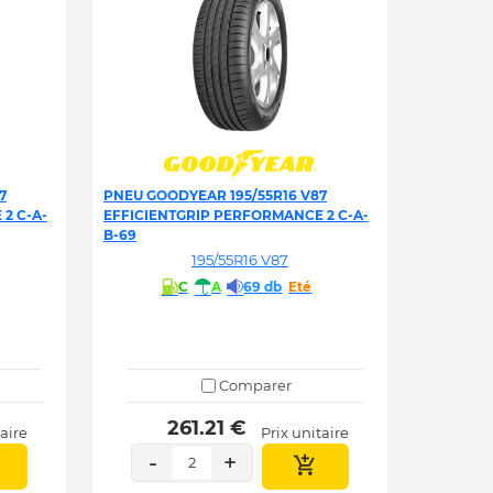
7
PNEU GOODYEAR 195/55R16 V87
2 C-A-
EFFICIENTGRIP PERFORMANCE 2 C-A-
B-69
195/55R16 V87
C
A
69 db
Eté
Comparer
 261.21 € 
taire
Prix unitaire
-
+
2