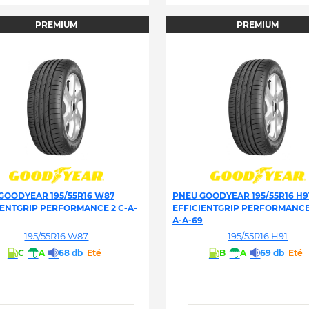
PREMIUM
PREMIUM
GOODYEAR 195/55R16 W87
PNEU GOODYEAR 195/55R16 H9
IENTGRIP PERFORMANCE 2 C-A-
EFFICIENTGRIP PERFORMANCE 
A-A-69
195/55R16 W87
195/55R16 H91
C
A
68 db
Eté
B
A
69 db
Eté