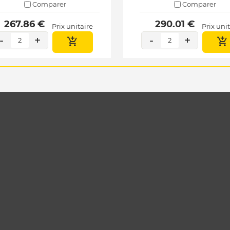
Comparer
Comparer
 267.86 € 
 290.01 € 
Prix unitaire
Prix uni
-
+
-
+
2
2