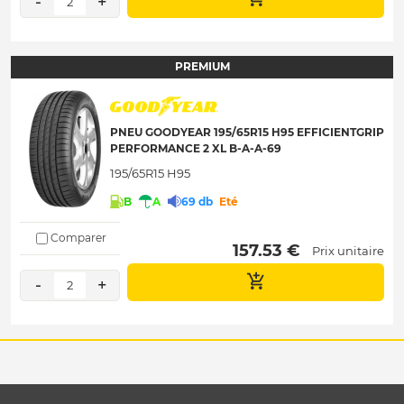
-
+
2
PREMIUM
PNEU GOODYEAR 195/65R15 H95 EFFICIENTGRIP
PERFORMANCE 2 XL B-A-A-69
195/65R15 H95
B
A
69 db
Eté
Comparer
 157.53 € 
Prix unitaire
-
+
2