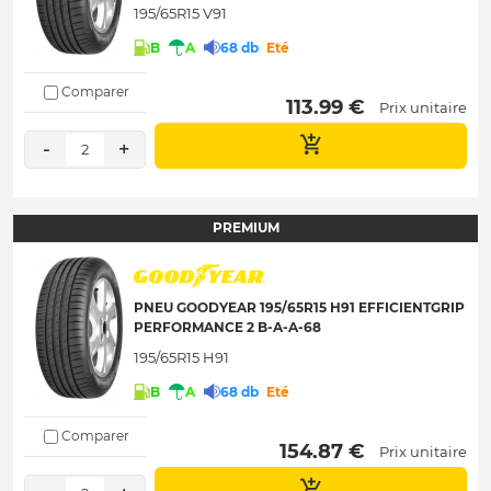
195/65R15 V91
B
A
68 db
Eté
Comparer
 113.99 € 
Prix unitaire
-
+
2
PREMIUM
PNEU GOODYEAR 195/65R15 H91 EFFICIENTGRIP
PERFORMANCE 2 B-A-A-68
195/65R15 H91
B
A
68 db
Eté
Comparer
 154.87 € 
Prix unitaire