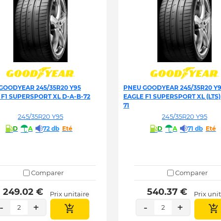
GOODYEAR 245/35R20 Y95
PNEU GOODYEAR 245/35R20 Y
 F1 SUPERSPORT XL D-A-B-72
EAGLE F1 SUPERSPORT XL (LTS)
71
245/35R20 Y95
245/35R20 Y95
D
A
72 db
Eté
D
A
71 db
Eté
Comparer
Comparer
 249.02 € 
 540.37 € 
Prix unitaire
Prix uni
-
+
-
+
2
2