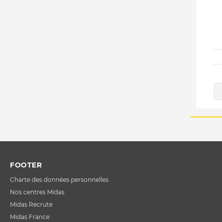
FOOTER
Charte des données personnelles
Nos centres Midas
Midas Recrute
Midas France