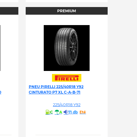
PREMIUM
PNEU PIRELLI 225/40R18 Y92
0
CINTURATO P7 XL C-A-B-71
225/40R18 Y92
C
A
71 db
Eté