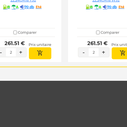
225/40R18 Y92
225/40R18 W92
B
A
70 db
Eté
B
A
70 db
Eté
Comparer
Comparer
 261.51 € 
 261.51 € 
Prix unitaire
Prix uni
-
+
-
+
2
2