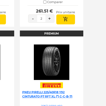
Comparer
 261.51 € 
taire
Prix unitaire
-
+
2
PREMIUM
PNEU PIRELLI 225/40R18 Y92
CINTURATO P7 RFT XL (*) C-C-B-71