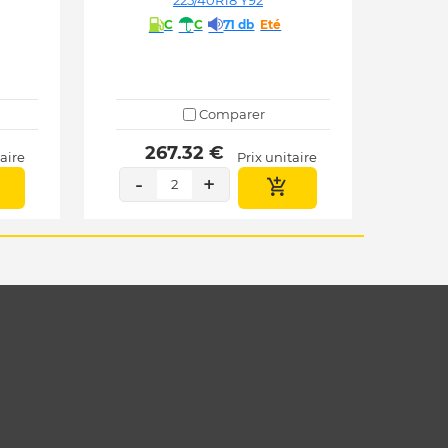
225/40R18 Y92
C
C
71 db
Eté
Comparer
 267.32 € 
taire
Prix unitaire
-
+
2