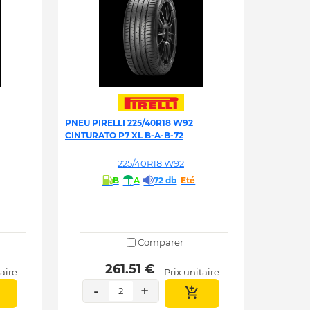
PNEU PIRELLI 225/40R18 W92
CINTURATO P7 XL B-A-B-72
225/40R18 W92
B
A
72 db
Eté
Comparer
 261.51 € 
taire
Prix unitaire
-
+
2