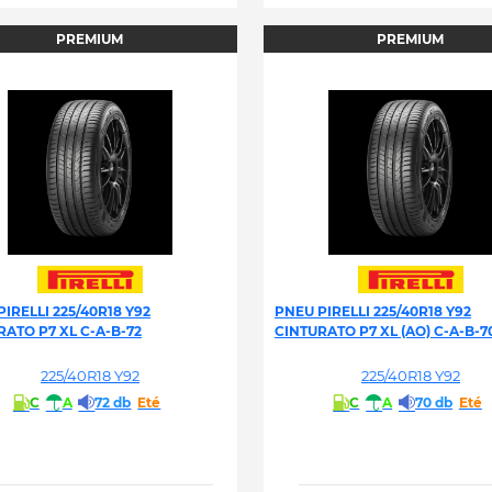
PREMIUM
PREMIUM
IRELLI 225/40R18 Y92
PNEU PIRELLI 225/40R18 Y92
RATO P7 XL C-A-B-72
CINTURATO P7 XL (AO) C-A-B-7
225/40R18 Y92
225/40R18 Y92
C
A
72 db
Eté
C
A
70 db
Eté