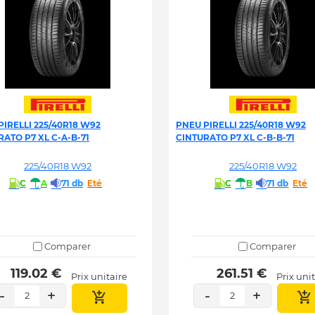
PIRELLI 225/40R18 W92
PNEU PIRELLI 225/40R18 W92
RATO P7 XL C-A-B-71
CINTURATO P7 XL C-B-B-71
225/40R18 W92
225/40R18 W92
C
A
71 db
Eté
C
B
71 db
Eté
Comparer
Comparer
 119.02 € 
 261.51 € 
Prix unitaire
Prix uni
-
+
-
+
2
2