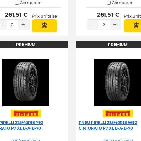
Comparer
Comparer
 261.51 € 
 261.51 € 
Prix unitaire
Prix uni
-
+
-
+
2
2
PREMIUM
PREMIUM
IRELLI 225/40R18 Y92
PNEU PIRELLI 225/40R18 W92
RATO P7 XL B-A-B-70
CINTURATO P7 XL B-A-B-70