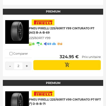
PREMIUM
PNEU PIRELLI 225/60R17 Y99 CINTURATO P7
(AO) B-A-B-69
225/60R17 Y99
B
A
69 db
Eté
Comparer
 324.95 € 
Prix unitaire
-
+
2
PREMIUM
PNEU PIRELLI 225/60R17 V99 CINTURATO P7 RFT
(*) D-B-B-71