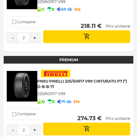
225/60R17 V99
C
B
69 db
Eté
Comparer
 218.11 € 
Prix unitaire
-
+
2
PREMIUM
PNEU PIRELLI 225/60R17 V99 CINTURATO P7 (*)
D-B-B-71
225/60R17 V99
D
B
71 db
Eté
Comparer
 274.73 € 
Prix unitaire
-
+
2