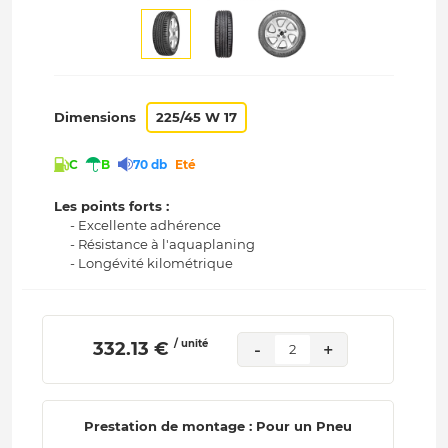
Dimensions
225/45 W 17
C
B
70 db
Eté
Les points forts :
- Excellente adhérence
- Résistance à l'aquaplaning
- Longévité kilométrique
/ unité
 332.13 € 
-
+
2
Prestation de montage : Pour un Pneu