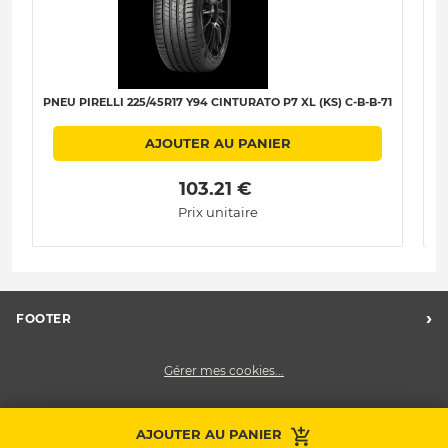
PNEU PIRELLI 225/45R17 Y94 CINTURATO P7 XL (KS) C-B-B-71
PN
AJOUTER AU PANIER
 103.21 € 
Prix unitaire
›
FOOTER
Charte des données personnelles
Gérer mes cookies...
Nos centres Midas
Midas Recrute
Midas France
AJOUTER AU PANIER
Prendre RDV
Contactez-nous