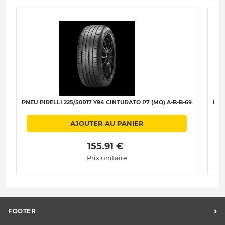
PNEU PIRELLI 225/50R17 Y94 CINTURATO P7 (MO) A-B-B-69
PNE
AJOUTER AU PANIER
 155.91 € 
Prix unitaire
›
FOOTER