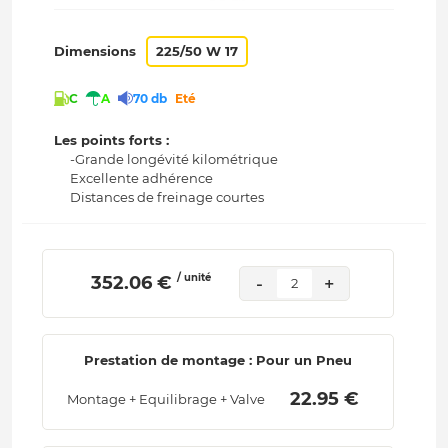
Dimensions
225/50 W 17
C
A
70 db
Eté
Les points forts :
-Grande longévité kilométrique
Excellente adhérence
Distances de freinage courtes
/ unité
 352.06 € 
-
+
2
Prestation de montage : Pour un Pneu
 22.95 € 
Montage + Equilibrage + Valve