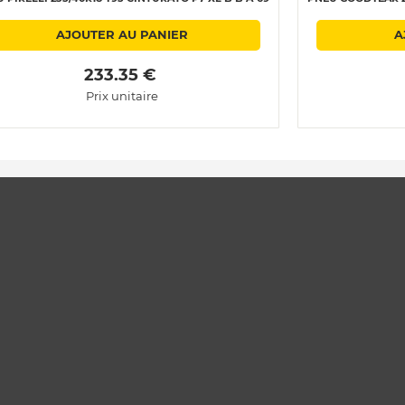
AJOUTER AU PANIER
A
 233.35 € 
Prix unitaire