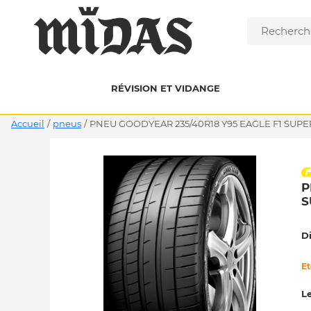
RÉVISION ET VIDANGE
Accueil
/
pneus
/
PNEU GOODYEAR 235/40R18 Y95 EAGLE F1 SUP
P
S
D
Et
Le