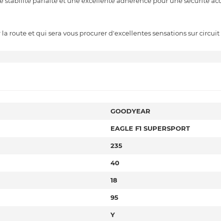
stabilité parfaite et une excellente adhérence pour une sécurité acc
 route et qui sera vous procurer d'excellentes sensations sur circuit 
GOODYEAR
EAGLE F1 SUPERSPORT
235
40
18
95
Y