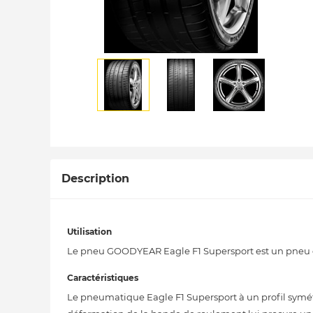
Description
Utilisation
Le pneu GOODYEAR Eagle F1 Supersport est un pneu ét
Caractéristiques
Le pneumatique Eagle F1 Supersport à un profil symétr