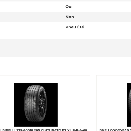
Oui
Non
Pneu Été
 PIRELLI 235/40R18 Y95 CINTURATO P7 XL B-B-A-69
PNEU GOODYEAR 2