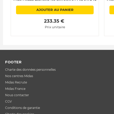
AJOUTER AU PANIER
 233.35 € 
Prix unitaire
FOOTER
Charte des données personnelles
Nos centres Midas
Midas Recrute
Midas France
Nous contacter
CGV
Conditions de garantie