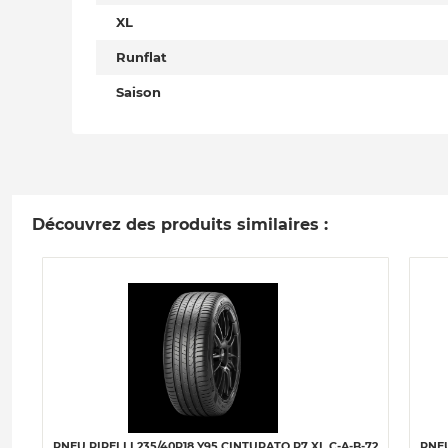
XL
Runflat
Saison
Découvrez des produits similaires :
PNEU PIRELLI 235/40R18 Y95 CINTURATO P7 XL C-A-B-72
PNEU