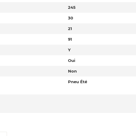
245
30
21
91
Y
Oui
Non
Pneu Été