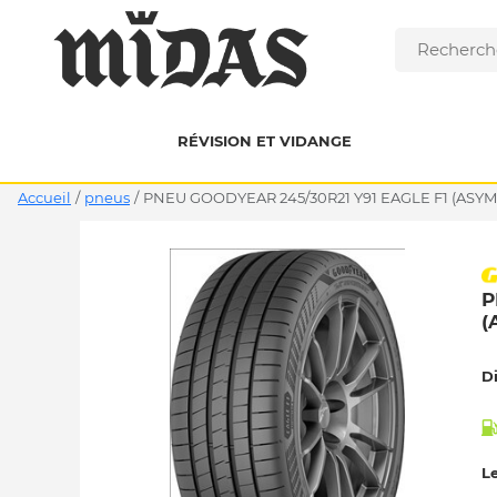
RÉVISION ET VIDANGE
Accueil
/
pneus
/
PNEU GOODYEAR 245/30R21 Y91 EAGLE F1 (ASYM
P
(
D
Le