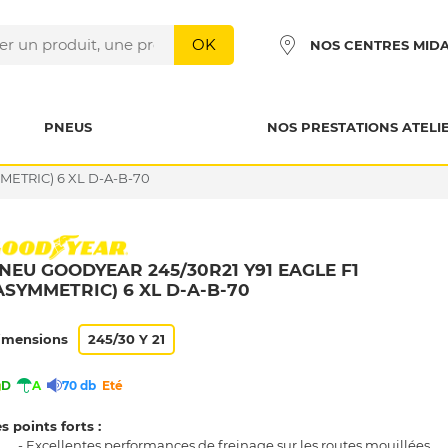
OK
NOS CENTRES MID
PNEUS
NOS PRESTATIONS ATELI
METRIC) 6 XL D-A-B-70
NEU GOODYEAR 245/30R21 Y91 EAGLE F1
ASYMMETRIC) 6 XL D-A-B-70
imensions
245/30 Y 21
D
A
70 db
Eté
s points forts :
- Excellentes performances de freinage sur les routes mouillées