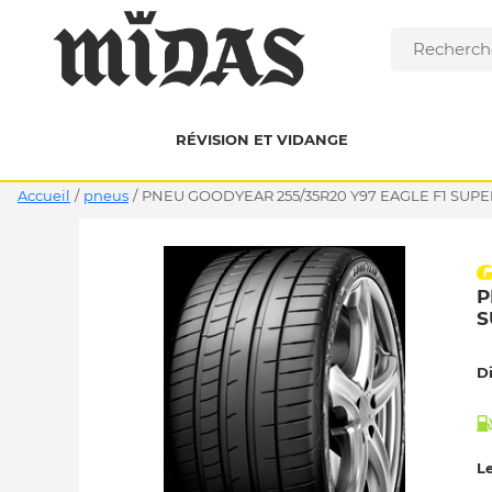
RÉVISION ET VIDANGE
Accueil
/
pneus
/
PNEU GOODYEAR 255/35R20 Y97 EAGLE F1 SUPE
P
S
D
Le