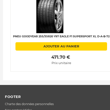
PNEU GOODYEAR 255/35R20 Y97 EAGLE F1 SUPERSPORT XL D-A-B-72
AJOUTER AU PANIER
 471.70 € 
Prix unitaire
FOOTER
Charte des données personnelles