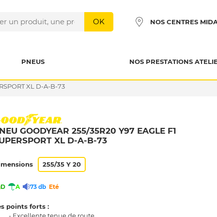
OK
NOS CENTRES MID
PNEUS
NOS PRESTATIONS ATELI
RSPORT XL D-A-B-73
NEU GOODYEAR 255/35R20 Y97 EAGLE F1
UPERSPORT XL D-A-B-73
imensions
255/35 Y 20
D
A
73 db
Eté
s points forts :
- Excellente tenue de route.