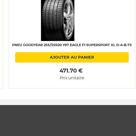
PNEU GOODYEAR 255/35R20 Y97 EAGLE F1 SUPERSPORT XL D-A-B-73
AJOUTER AU PANIER
 471.70 € 
Prix unitaire