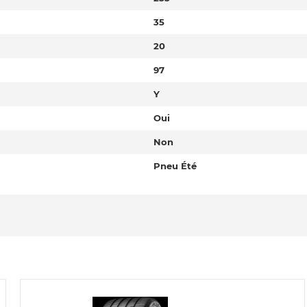
35
20
97
Y
Oui
Non
Pneu Été