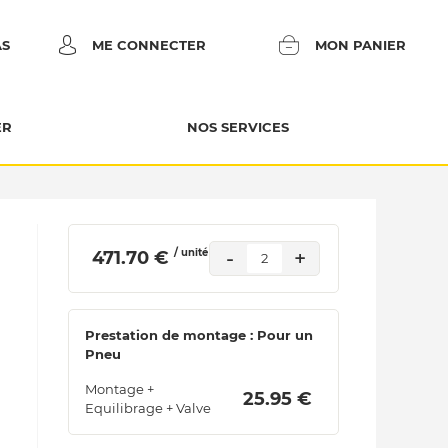
AS
ME CONNECTER
MON PANIER
ER
NOS SERVICES
/ unité
-
+
 471.70 € 
2
Prestation de montage : Pour un
Pneu
Montage +
 25.95 € 
Equilibrage + Valve