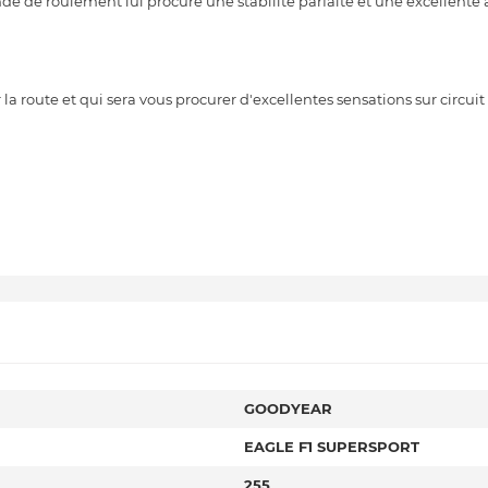
de de roulement lui procure une stabilité parfaite et une excellent
 route et qui sera vous procurer d'excellentes sensations sur circuit 
GOODYEAR
EAGLE F1 SUPERSPORT
255