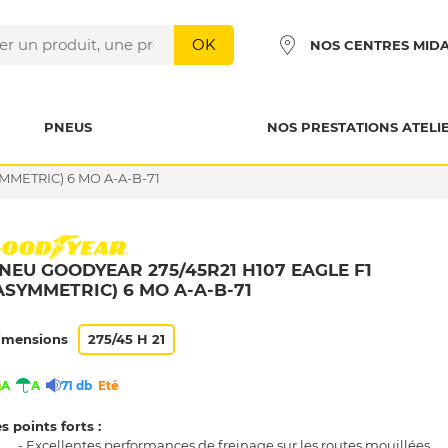
OK
NOS CENTRES MID
PNEUS
NOS PRESTATIONS ATELI
MMETRIC) 6 MO A-A-B-71
NEU GOODYEAR 275/45R21 H107 EAGLE F1
ASYMMETRIC) 6 MO A-A-B-71
imensions
275/45 H 21
A
A
71 db
Eté
s points forts :
- Excellentes performances de freinage sur les routes mouillées