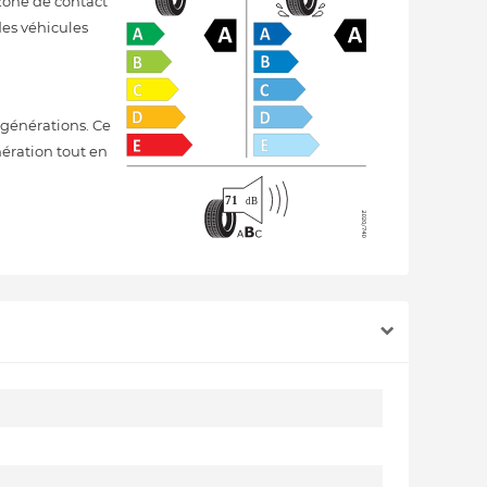
 zone de contact
des véhicules
générations. Ce
nération tout en