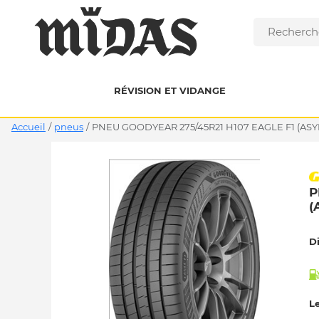
RÉVISION ET VIDANGE
Accueil
/
pneus
/
PNEU GOODYEAR 275/45R21 H107 EAGLE F1 (ASY
P
(
D
Le