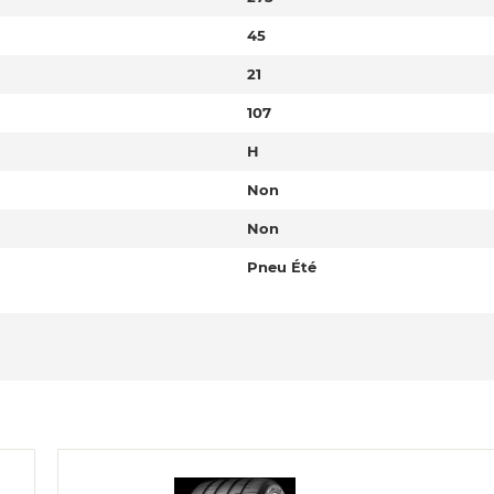
45
21
107
H
Non
Non
Pneu Été