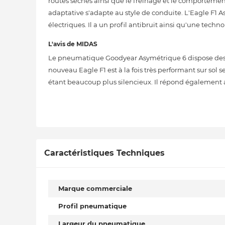
routes sèches ainsi que le freinage et le comportemen
adaptative s'adapte au style de conduite. L'Eagle F1 
électriques. Il a un profil antibruit ainsi qu'une techn
L'avis de MIDAS
Le pneumatique Goodyear Asymétrique 6 dispose des d
nouveau Eagle F1 est à la fois très performant sur sol 
étant beaucoup plus silencieux. Il répond également 
Caractéristiques Techniques
Marque commerciale
Profil pneumatique
Largeur du pneumatique