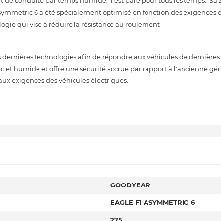
t de conduite par temps humide, il est paré pour tous les temps.. Sa
Asymmetric 6 a été spécialement optimisé en fonction des exigences 
ologie qui vise à réduire la résistance au roulement
ernières technologies afin de répondre aux véhicules de dernières 
sec et humide et offre une sécurité accrue par rapport à l'ancienne gé
aux exigences des véhicules électriques.
GOODYEAR
EAGLE F1 ASYMMETRIC 6
275