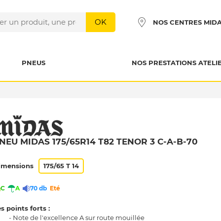
OK
NOS CENTRES MID
PNEUS
NOS PRESTATIONS ATELI
NEU MIDAS 175/65R14 T82 TENOR 3 C-A-B-70
imensions
175/65 T 14
C
A
70 db
Eté
s points forts :
- Note de l'excellence A sur route mouillée