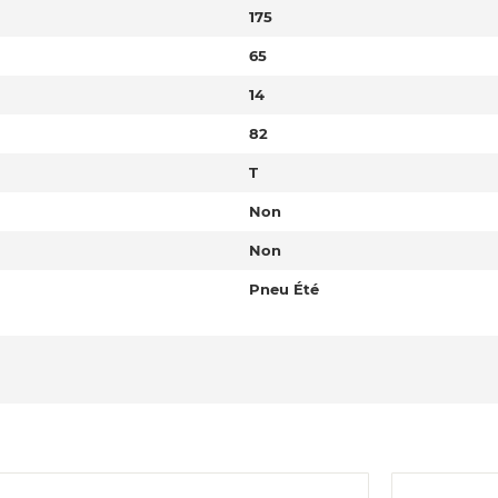
175
65
14
82
T
Non
Non
Pneu Été