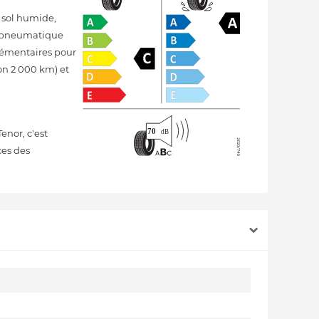
r sol humide,
n pneumatique
lémentaires pour
ron 2 000 km) et
enor, c'est
ces des