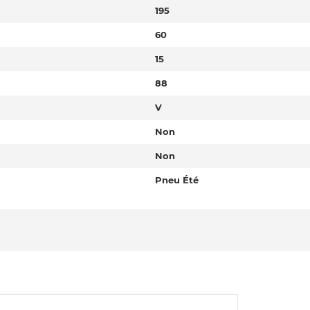
195
60
15
88
V
Non
Non
Pneu Été