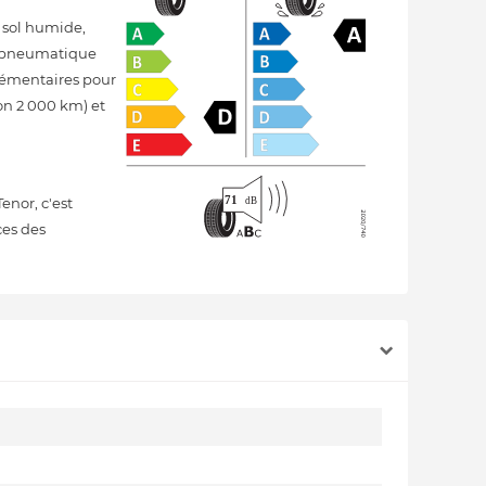
r sol humide,
n pneumatique
lémentaires pour
ron 2 000 km) et
enor, c'est
ces des