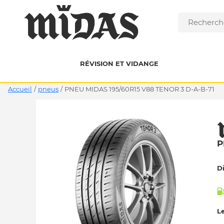
RÉVISION ET VIDANGE
Accueil
/
pneus
/
PNEU MIDAS 195/60R15 V88 TENOR 3 D-A-B-71
P
D
Le