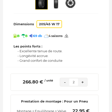
Dimensions
205/45 W 17
B
B
69 db
4 saisons
Les points forts :
- Excellente tenue de route.
- Longévité accrue.
- Grand confort de conduite
/ unité
 266.80 € 
-
+
2
Prestation de montage : Pour un Pneu
 22.95 € 
Montage + Equilibrage + Valve