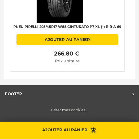
PNEU PIRELLI 205/45R17 W88 CINTURATO P7 XL (*) B-B-A-69
AJOUTER AU PANIER
 266.80 € 
Prix unitaire
›
FOOTER
Charte des données personnelles
Gérer mes cookies...
Nos centres Midas
Midas Recrute
Midas France
AJOUTER AU PANIER
Prendre RDV
Contactez-nous
Nous contacter