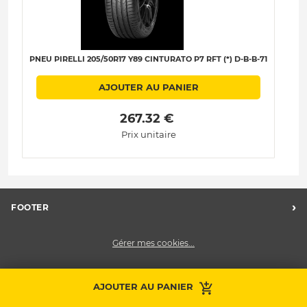
PNEU PIRELLI 205/50R17 Y89 CINTURATO P7 RFT (*) D-B-B-71
AJOUTER AU PANIER
 267.32 € 
Prix unitaire
›
FOOTER
Charte des données personnelles
Gérer mes cookies...
Nos centres Midas
Midas Recrute
Midas France
AJOUTER AU PANIER
Prendre RDV
Contactez-nous
Nous contacter