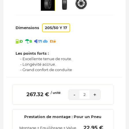
Dimensions
205/50 Y 17
D
B
71 db
Eté
Les points forts :
- Excellente tenue de route.
- Longévité accrue.
- Grand confort de conduite
/ unité
 267.32 € 
-
+
2
Prestation de montage : Pour un Pneu
 22.95 € 
Montage + Equilibrage + Valve