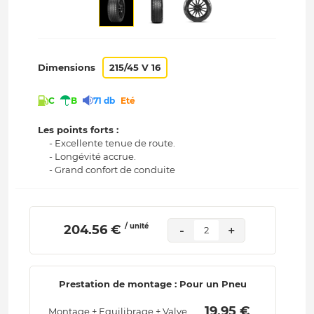
Dimensions
215/45 V 16
C
B
71 db
Eté
Les points forts :
- Excellente tenue de route.
- Longévité accrue.
- Grand confort de conduite
/ unité
 204.56 € 
-
+
2
Prestation de montage : Pour un Pneu
 19.95 € 
Montage + Equilibrage + Valve