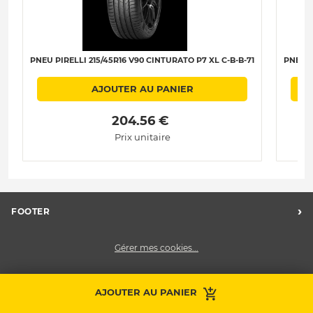
PNEU PIRELLI 215/45R16 V90 CINTURATO P7 XL C-B-B-71
PNEU G
AJOUTER AU PANIER
 204.56 € 
Prix unitaire
›
FOOTER
Charte des données personnelles
Gérer mes cookies...
Nos centres Midas
Midas Recrute
Midas France
AJOUTER AU PANIER
Prendre RDV
Contactez-nous
Nous contacter