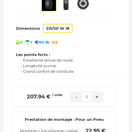
Dimensions
215/50 W 18
C
A
69 db
Eté
Les points forts :
- Excellente tenue de route.
- Longévité accrue.
- Grand confort de conduite
/ unité
 207.94 € 
-
+
2
Prestation de montage : Pour un Pneu
 22.95 € 
Montage + Equilibrage + Valve