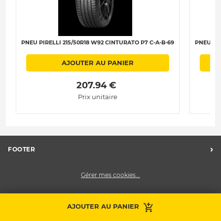
PNEU PIRELLI 215/50R18 W92 CINTURATO P7 C-A-B-69
PNEU PIR
AJOUTER AU PANIER
 207.94 € 
Prix unitaire
›
FOOTER
Charte des données personnelles
Gérer mes cookies...
Nos centres Midas
Midas Recrute
Midas France
AJOUTER AU PANIER
Prendre RDV
Contactez-nous
Nous contacter