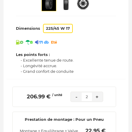
Dimensions
225/45 W 17
D
B
71 db
Eté
Les points forts :
- Excellente tenue de route.
- Longévité accrue.
- Grand confort de conduite
/ unité
 206.99 € 
-
+
2
Prestation de montage : Pour un Pneu
 22.95 € 
Montage + Equilibrage + Valve