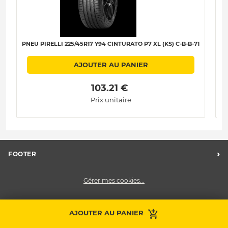
PNEU PIRELLI 225/45R17 Y94 CINTURATO P7 XL (KS) C-B-B-71
PN
AJOUTER AU PANIER
 103.21 € 
Prix unitaire
›
FOOTER
Charte des données personnelles
Gérer mes cookies...
Nos centres Midas
Midas Recrute
Midas France
AJOUTER AU PANIER
Prendre RDV
Contactez-nous
Nous contacter