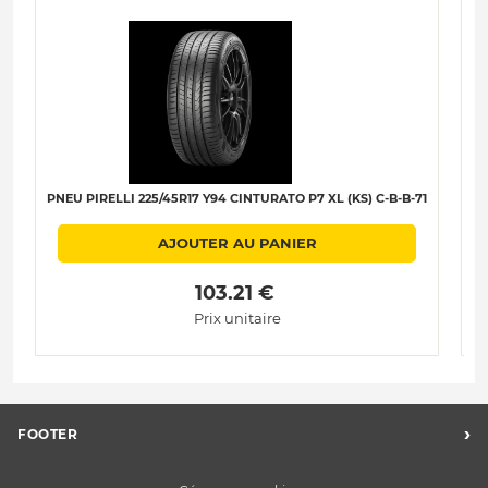
PNEU PIRELLI 225/45R17 Y94 CINTURATO P7 XL (KS) C-B-B-71
PN
AJOUTER AU PANIER
 103.21 € 
Prix unitaire
›
FOOTER
Charte des données personnelles