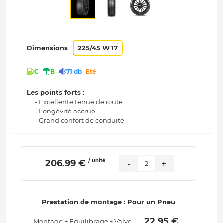
Dimensions
225/45 W 17
C
B
71 db
Eté
Les points forts :
- Excellente tenue de route.
- Longévité accrue.
- Grand confort de conduite
/ unité
 206.99 € 
-
+
2
Prestation de montage : Pour un Pneu
 22.95 € 
Montage + Equilibrage + Valve