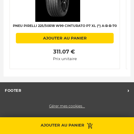
PNEU PIRELLI 225/50R18 W99 CINTURATO P7 XL (*) A-B-B-70
PN
AJOUTER AU PANIER
 311.07 € 
Prix unitaire
›
FOOTER
Charte des données personnelles
Gérer mes cookies...
Nos centres Midas
Midas Recrute
Midas France
AJOUTER AU PANIER
Prendre RDV
Contactez-nous
Nous contacter