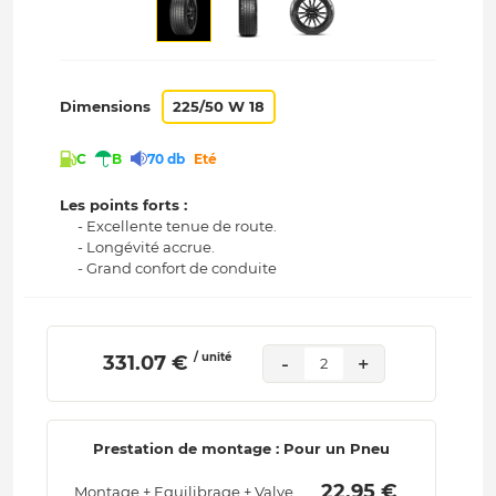
Dimensions
225/50 W 18
C
B
70 db
Eté
Les points forts :
- Excellente tenue de route.
- Longévité accrue.
- Grand confort de conduite
/ unité
 331.07 € 
-
+
2
Prestation de montage : Pour un Pneu
 22.95 € 
Montage + Equilibrage + Valve