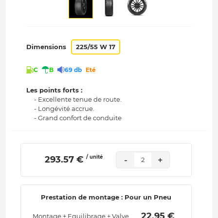
Dimensions
225/55 W 17
C
B
69 db
Eté
Les points forts :
- Excellente tenue de route.
- Longévité accrue.
- Grand confort de conduite
/ unité
 293.57 € 
-
+
2
Prestation de montage : Pour un Pneu
 22.95 € 
Montage + Equilibrage + Valve