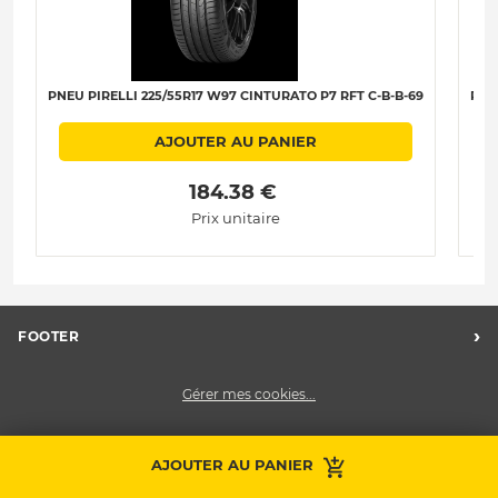
PNEU PIRELLI 225/55R17 W97 CINTURATO P7 RFT C-B-B-69
PNE
AJOUTER AU PANIER
 184.38 € 
Prix unitaire
›
FOOTER
Charte des données personnelles
Gérer mes cookies...
Nos centres Midas
Midas Recrute
Midas France
AJOUTER AU PANIER
Prendre RDV
Contactez-nous
Nous contacter