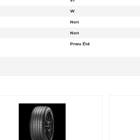
97
W
Non
Non
Pneu Été