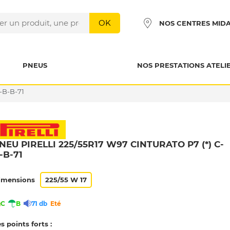
OK
NOS CENTRES MID
PNEUS
NOS PRESTATIONS ATELI
-B-B-71
NEU PIRELLI 225/55R17 W97 CINTURATO P7 (*) C-
-B-71
imensions
225/55 W 17
C
B
71 db
Eté
s points forts :