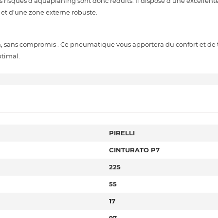
Les risques d'aquaplaning sont donc réduits. Il dispose d'une excelle
 et d'une zone externe robuste.
sans compromis . Ce pneumatique vous apportera du confort et de tr
ptimal.
PIRELLI
CINTURATO P7
225
55
17