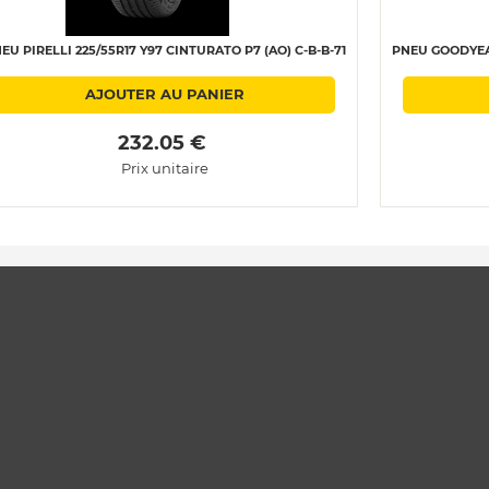
EU PIRELLI 225/55R17 Y97 CINTURATO P7 (AO) C-B-B-71
PNEU GOODYEAR
AJOUTER AU PANIER
 232.05 € 
Prix unitaire