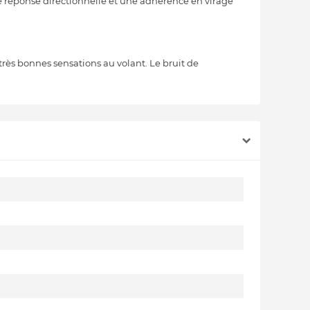
nte réponse directionnelle et une adhérence en virage
ès bonnes sensations au volant. Le bruit de