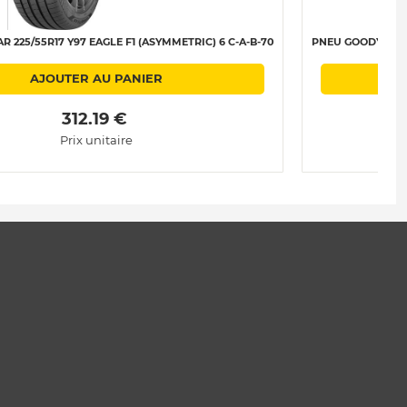
 225/55R17 Y97 EAGLE F1 (ASYMMETRIC) 6 C-A-B-70
PNEU GOODYEAR 2
AJOUTER AU PANIER
 312.19 € 
Prix unitaire