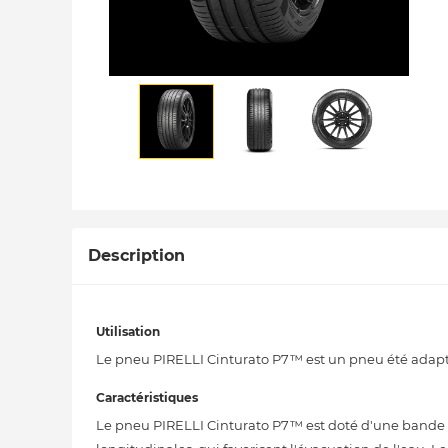
Description
Utilisation
Le pneu PIRELLI Cinturato P7™ est un pneu été adapt
Caractéristiques
Le pneu PIRELLI Cinturato P7™ est doté d'une bande de