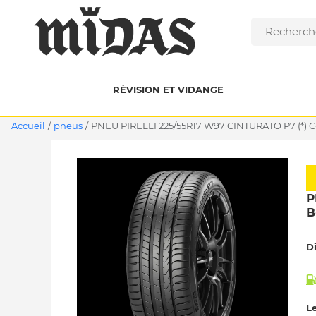
RÉVISION ET VIDANGE
Accueil
/
pneus
/
PNEU PIRELLI 225/55R17 W97 CINTURATO P7 (*) C
P
B
D
Le