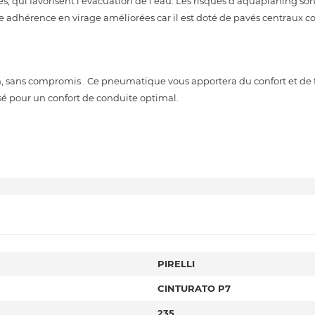
s, qui favorisent l'évacuation de l'eau. Les risques d'aquaplaning sont
e adhérence en virage améliorées car il est doté de pavés centraux 
 sans compromis . Ce pneumatique vous apportera du confort et de 
sé pour un confort de conduite optimal.
PIRELLI
CINTURATO P7
235