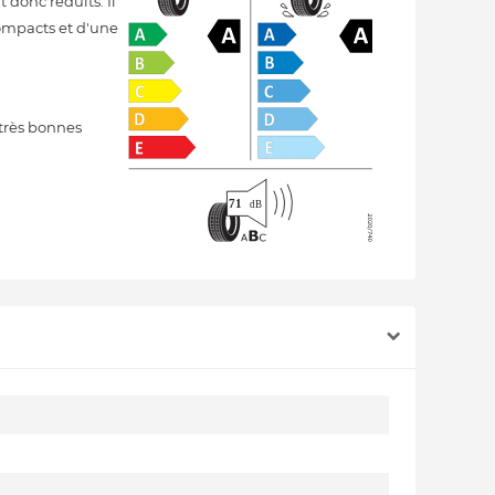
 donc réduits. Il
compacts et d'une
très bonnes