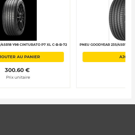
/45R18 Y98 CINTURATO P7 XL C-B-B-72
PNEU GOODYEAR 235/45R18 Y98 
JOUTER AU PANIER
AJOUTE
 300.60 € 
 1
Prix unitaire
Pri