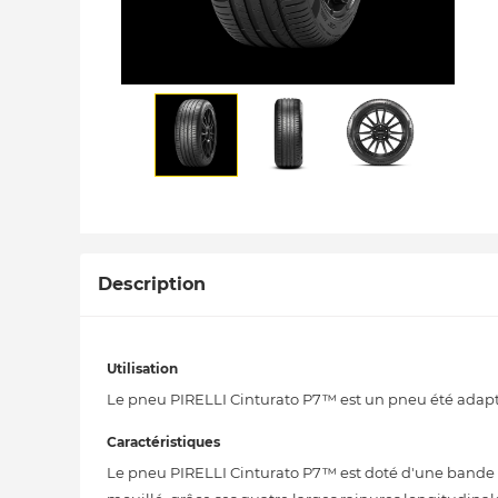
Description
Utilisation
Le pneu PIRELLI Cinturato P7™ est un pneu été adapt
Caractéristiques
Le pneu PIRELLI Cinturato P7™ est doté d'une bande d