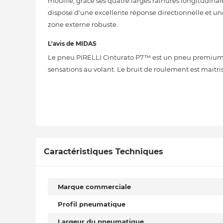
mouillé, grâce ses quatre larges rainures longitudinale
dispose d'une excellente réponse directionnelle et un
zone externe robuste.
L'avis de MIDAS
Le pneu PIRELLI Cinturato P7™ est un pneu premium,
sensations au volant. Le bruit de roulement est maitri
Caractéristiques Techniques
Marque commerciale
Profil pneumatique
Largeur du pneumatique