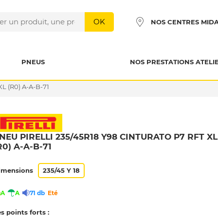
OK
NOS CENTRES MID
PNEUS
NOS PRESTATIONS ATELI
L (R0) A-A-B-71
NEU PIRELLI 235/45R18 Y98 CINTURATO P7 RFT XL
R0) A-A-B-71
imensions
235/45 Y 18
A
A
71 db
Eté
s points forts :