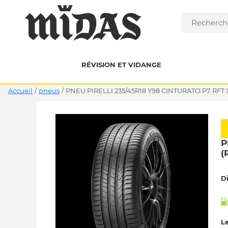
RÉVISION ET VIDANGE
Accueil
/
pneus
/
PNEU PIRELLI 235/45R18 Y98 CINTURATO P7 RFT X
P
(
D
Le