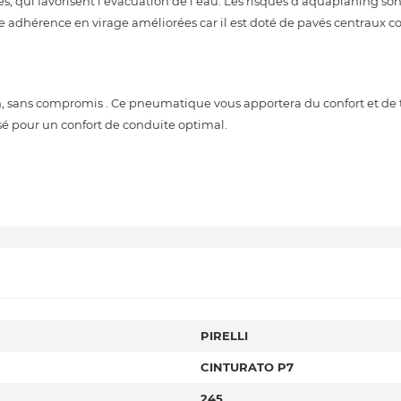
s, qui favorisent l'évacuation de l'eau. Les risques d'aquaplaning sont
e adhérence en virage améliorées car il est doté de pavés centraux 
 sans compromis . Ce pneumatique vous apportera du confort et de 
sé pour un confort de conduite optimal.
PIRELLI
CINTURATO P7
245