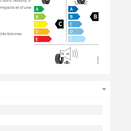
 donc réduits. Il
compacts et d'une
très bonnes