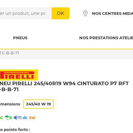
OK
NOS CENTRES MID
PNEUS
NOS PRESTATIONS ATELI
 C-B-B-71
NEU PIRELLI 245/40R19 W94 CINTURATO P7 RFT
-B-B-71
imensions
245/40 W 19
C
B
71 db
Eté
s points forts :