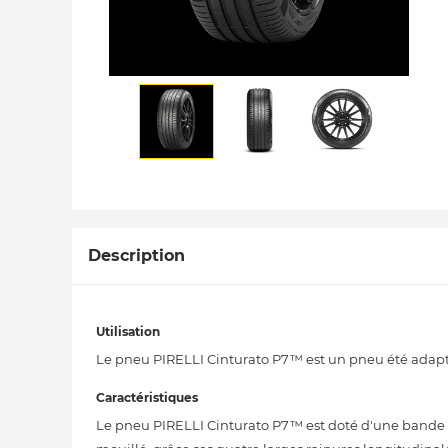
Description
Utilisation
Le pneu PIRELLI Cinturato P7™ est un pneu été adapt
Caractéristiques
Le pneu PIRELLI Cinturato P7™ est doté d'une bande d