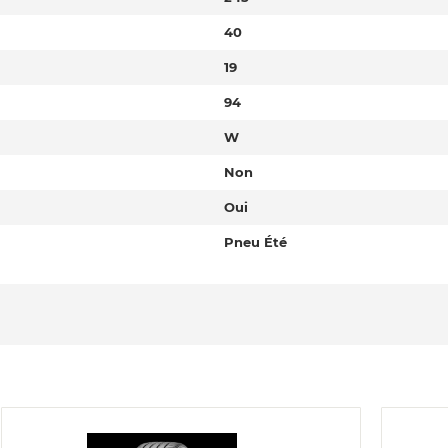
40
19
94
W
Non
Oui
Pneu Été