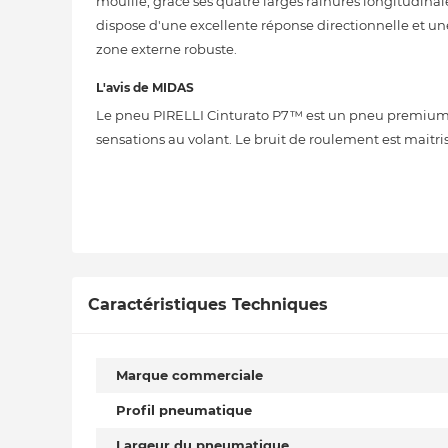
mouillé, grâce ses quatre larges rainures longitudinale
dispose d'une excellente réponse directionnelle et un
zone externe robuste.
L'avis de MIDAS
Le pneu PIRELLI Cinturato P7™ est un pneu premium,
sensations au volant. Le bruit de roulement est maitri
Caractéristiques Techniques
Marque commerciale
Profil pneumatique
Largeur du pneumatique