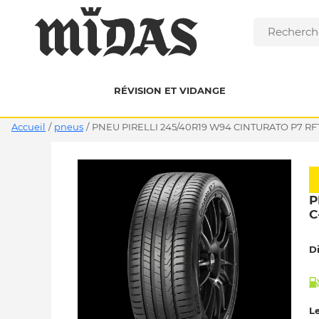
RÉVISION ET VIDANGE
Accueil
/
pneus
/
PNEU PIRELLI 245/40R19 W94 CINTURATO P7 RFT
P
C
D
Le