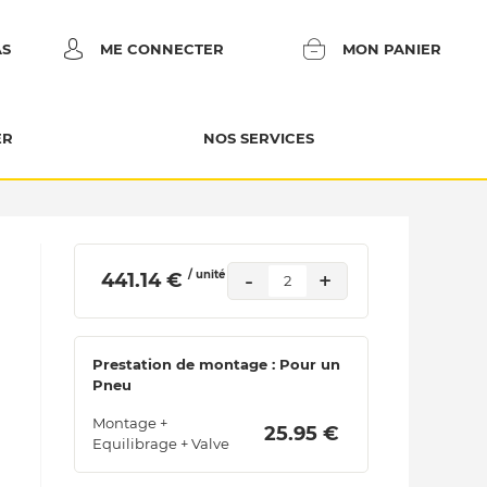
AS
ME CONNECTER
MON PANIER
ER
NOS SERVICES
/ unité
-
+
 441.14 € 
2
Prestation de montage : Pour un
Pneu
Montage +
 25.95 € 
Equilibrage + Valve