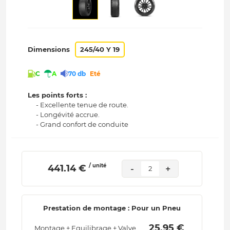
Dimensions
245/40 Y 19
C
A
70 db
Eté
Les points forts :
- Excellente tenue de route.
- Longévité accrue.
- Grand confort de conduite
/ unité
 441.14 € 
-
+
2
Prestation de montage : Pour un Pneu
 25.95 € 
Montage + Equilibrage + Valve