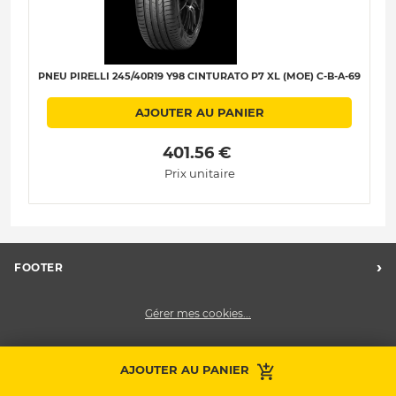
PNEU PIRELLI 245/40R19 Y98 CINTURATO P7 XL (MOE) C-B-A-69
AJOUTER AU PANIER
 401.56 € 
Prix unitaire
›
FOOTER
Charte des données personnelles
Gérer mes cookies...
Nos centres Midas
Midas Recrute
Midas France
AJOUTER AU PANIER
Prendre RDV
Contactez-nous
Nous contacter