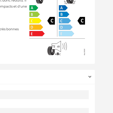
 donc réduits. Il
compacts et d'une
très bonnes