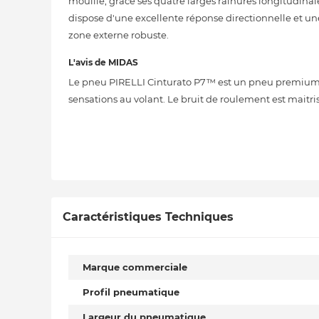
mouillé, grâce ses quatre larges rainures longitudinale
dispose d'une excellente réponse directionnelle et un
zone externe robuste.
L'avis de MIDAS
Le pneu PIRELLI Cinturato P7™ est un pneu premium,
sensations au volant. Le bruit de roulement est maitri
Caractéristiques Techniques
Marque commerciale
Profil pneumatique
Largeur du pneumatique