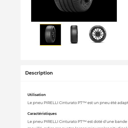
Description
Utilisation
Le pneu PIRELLI Cinturato P7™ est un pneu été adapt
Caractéristiques
Le pneu PIRELLI Cinturato P7™ est doté d'une bande d