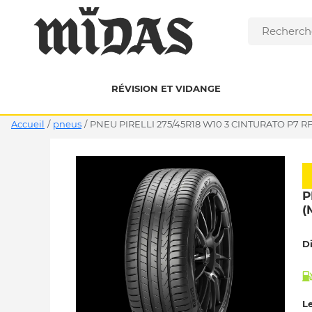
RÉVISION ET VIDANGE
Accueil
/
pneus
/
PNEU PIRELLI 275/45R18 W10 3 CINTURATO P7 RF
P
(
D
Le