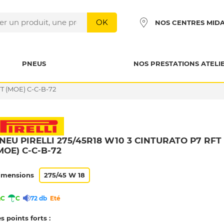
OK
NOS CENTRES MID
PNEUS
NOS PRESTATIONS ATELI
T (MOE) C-C-B-72
NEU PIRELLI 275/45R18 W10 3 CINTURATO P7 RFT
MOE) C-C-B-72
imensions
275/45 W 18
C
C
72 db
Eté
s points forts :