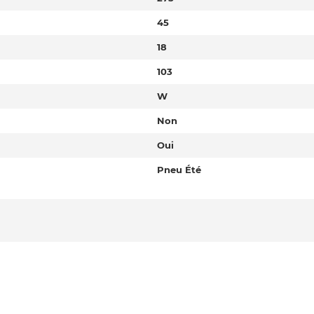
45
18
103
W
Non
Oui
Pneu Été