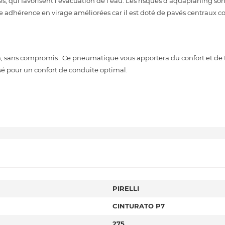
s, qui favorisent l'évacuation de l'eau. Les risques d'aquaplaning sont
e adhérence en virage améliorées car il est doté de pavés centraux 
 sans compromis . Ce pneumatique vous apportera du confort et de 
sé pour un confort de conduite optimal.
PIRELLI
CINTURATO P7
275