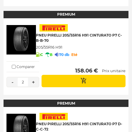
PREMIUM
PNEU PIRELLI 205/55R16 H91 CINTURATO P7 C-
B-B-70
205/55R16 H91
C
B
70 db
Eté
Comparer
 158.06 € 
Prix unitaire
-
+
2
PREMIUM
PNEU PIRELLI 205/55R16 H91 CINTURATO P7 D-
C-C-72