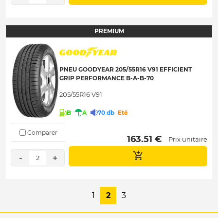
PREMIUM
PNEU GOODYEAR 205/55R16 V91 EFFICIENT
GRIP PERFORMANCE B-A-B-70
205/55R16 V91
B
A
70 db
Eté
Comparer
 163.51 € 
Prix unitaire
-
+
2
1
2
3