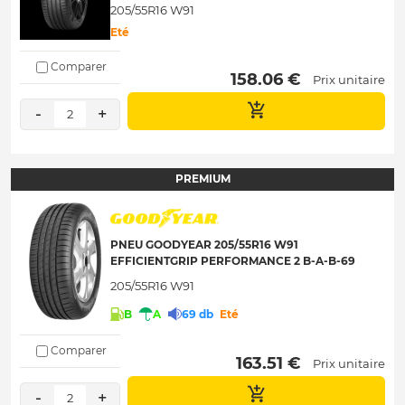
205/55R16 W91
Eté
Comparer
 158.06 € 
Prix unitaire
-
+
2
PREMIUM
PNEU GOODYEAR 205/55R16 W91
EFFICIENTGRIP PERFORMANCE 2 B-A-B-69
205/55R16 W91
B
A
69 db
Eté
Comparer
 163.51 € 
Prix unitaire
-
+
2