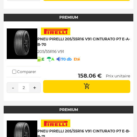
PREMIUM
PNEU PIRELLI 205/55R16 V91 CINTURATO P7 E-A-
B-70
205/55R16 V91
E
A
70 db
Eté
Comparer
 158.06 € 
Prix unitaire
-
+
2
PREMIUM
PNEU PIRELLI 205/55R16 V91 CINTURATO P7 E-B-
B-71