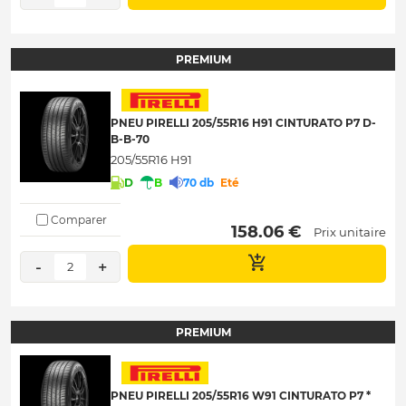
PREMIUM
PNEU PIRELLI 205/55R16 H91 CINTURATO P7 D-
B-B-70
205/55R16 H91
D
B
70 db
Eté
Comparer
 158.06 € 
Prix unitaire
-
+
2
PREMIUM
PNEU PIRELLI 205/55R16 W91 CINTURATO P7 *