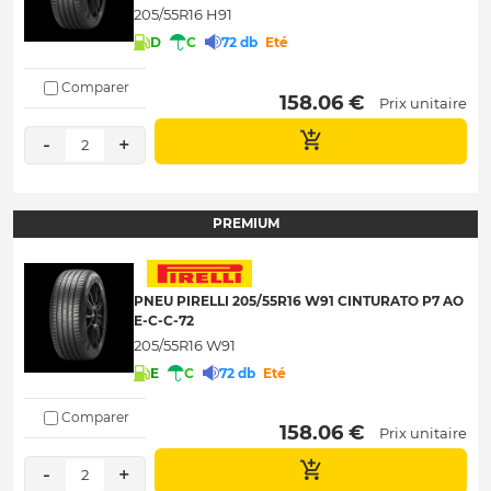
205/55R16 H91
D
C
72 db
Eté
Comparer
 158.06 € 
Prix unitaire
-
+
2
PREMIUM
PNEU PIRELLI 205/55R16 W91 CINTURATO P7 AO
E-C-C-72
205/55R16 W91
E
C
72 db
Eté
Comparer
 158.06 € 
Prix unitaire
-
+
2