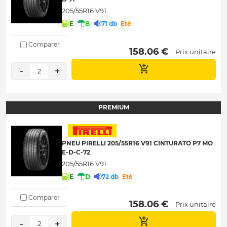
205/55R16 V91
E
B
71 db
Eté
Comparer
 158.06 € 
Prix unitaire
-
+
2
PREMIUM
PNEU PIRELLI 205/55R16 V91 CINTURATO P7 MO
E-D-C-72
205/55R16 V91
E
D
72 db
Eté
Comparer
 158.06 € 
Prix unitaire
-
+
2