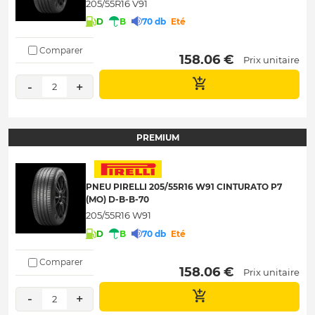
205/55R16 V91
D
B
70 db
Eté
Comparer
 158.06 € 
Prix unitaire
-
+
2
PREMIUM
PNEU PIRELLI 205/55R16 W91 CINTURATO P7
(MO) D-B-B-70
205/55R16 W91
D
B
70 db
Eté
Comparer
 158.06 € 
Prix unitaire
-
+
2