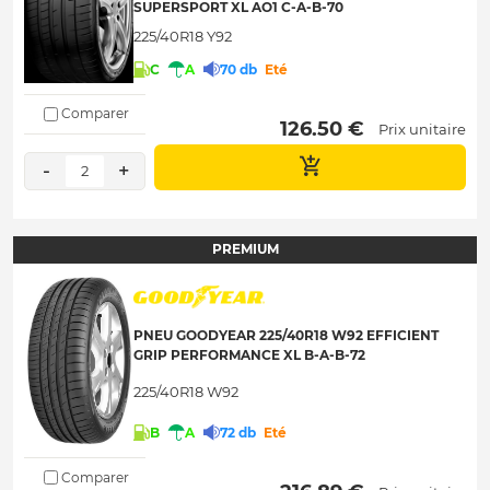
SUPERSPORT XL AO1 C-A-B-70
225/40R18 Y92
C
A
70 db
Eté
Comparer
 126.50 € 
Prix unitaire
-
+
2
PREMIUM
PNEU GOODYEAR 225/40R18 W92 EFFICIENT
GRIP PERFORMANCE XL B-A-B-72
225/40R18 W92
B
A
72 db
Eté
Comparer