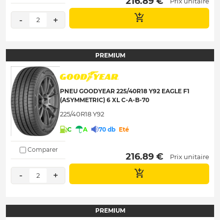
 216.89 € 
Prix unitaire
-
+
2
PREMIUM
PNEU GOODYEAR 225/40R18 Y92 EAGLE F1
(ASYMMETRIC) 6 XL C-A-B-70
225/40R18 Y92
C
A
70 db
Eté
Comparer
 216.89 € 
Prix unitaire
-
+
2
PREMIUM