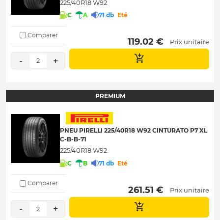
225/40R18 W92
C
A
71 db
Eté
Comparer
 119.02 € 
Prix unitaire
-
+
2
PREMIUM
PNEU PIRELLI 225/40R18 W92 CINTURATO P7 XL
C-B-B-71
225/40R18 W92
C
B
71 db
Eté
Comparer
 261.51 € 
Prix unitaire
-
+
2