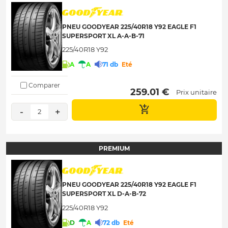
PNEU GOODYEAR 225/40R18 Y92 EAGLE F1
SUPERSPORT XL A-A-B-71
225/40R18 Y92
A
A
71 db
Eté
Comparer
 259.01 € 
Prix unitaire
-
+
2
PREMIUM
PNEU GOODYEAR 225/40R18 Y92 EAGLE F1
SUPERSPORT XL D-A-B-72
225/40R18 Y92
D
A
72 db
Eté