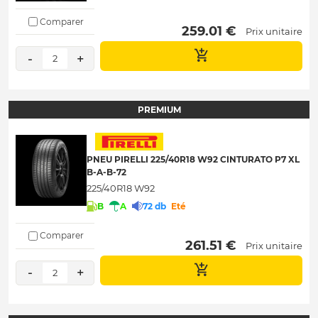
Comparer
 259.01 € 
Prix unitaire
-
+
2
PREMIUM
PNEU PIRELLI 225/40R18 W92 CINTURATO P7 XL
B-A-B-72
225/40R18 W92
B
A
72 db
Eté
Comparer
 261.51 € 
Prix unitaire
-
+
2