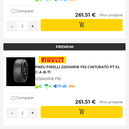
Comparer
 261.51 € 
Prix unitaire
-
+
2
PREMIUM
PNEU PIRELLI 225/40R18 Y92 CINTURATO P7 XL
C-A-B-71
225/40R18 Y92
C
A
71 db
Eté
Comparer
 261.51 € 
Prix unitaire
-
+
2