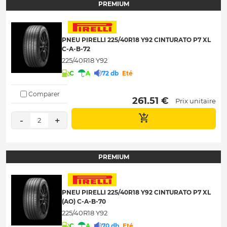
PREMIUM
PNEU PIRELLI 225/40R18 Y92 CINTURATO P7 XL
C-A-B-72
225/40R18 Y92
C
A
72 db
Eté
Comparer
 261.51 € 
Prix unitaire
-
+
2
PREMIUM
PNEU PIRELLI 225/40R18 Y92 CINTURATO P7 XL
(AO) C-A-B-70
225/40R18 Y92
C
A
70 db
Eté