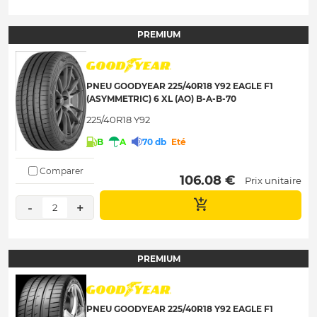
PREMIUM
PNEU GOODYEAR 225/40R18 Y92 EAGLE F1
(ASYMMETRIC) 6 XL (AO) B-A-B-70
225/40R18 Y92
B
A
70 db
Eté
Comparer
 106.08 € 
Prix unitaire
-
+
2
PREMIUM
PNEU GOODYEAR 225/40R18 Y92 EAGLE F1