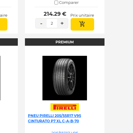
Comparer
 214.29 € 
taire
Prix unitaire
-
+
2
PREMIUM
PNEU PIRELLI 205/55R17 V95
CINTURATO P7 XL C-A-B-70