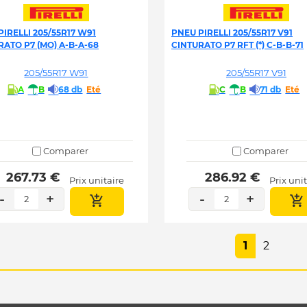
IRELLI 205/55R17 W91
PNEU PIRELLI 205/55R17 V91
RATO P7 (MO) A-B-A-68
CINTURATO P7 RFT (*) C-B-B-71
205/55R17 W91
205/55R17 V91
A
B
68 db
Eté
C
B
71 db
Eté
Comparer
Comparer
 267.73 € 
 286.92 € 
Prix unitaire
Prix uni
-
+
-
+
2
2
1
2