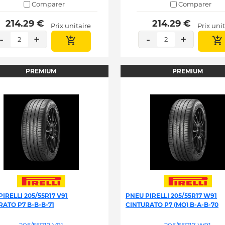
Comparer
Comparer
 214.29 € 
 214.29 € 
Prix unitaire
Prix uni
-
+
-
+
2
2
PREMIUM
PREMIUM
IRELLI 205/55R17 V91
PNEU PIRELLI 205/55R17 W91
RATO P7 B-B-B-71
CINTURATO P7 (MO) B-A-B-70