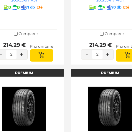
205/55R17 V91
205/55R17 W91
B
B
71 db
Eté
B
A
70 db
Eté
Comparer
Comparer
 214.29 € 
 214.29 € 
Prix unitaire
Prix uni
-
+
-
+
2
2
PREMIUM
PREMIUM