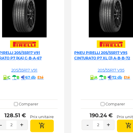
IRELLI 205/55R17 V91
PNEU PIRELLI 205/55R17 V95
ATO P7 (KA) C-B-A-67
CINTURATO P7 XL (J) A-B-B-72
205/55R17 V91
205/55R17 V95
C
B
67 db
Eté
A
B
72 db
Eté
Comparer
Comparer
 128.51 € 
 190.24 € 
Prix unitaire
Prix uni
-
+
-
+
2
2