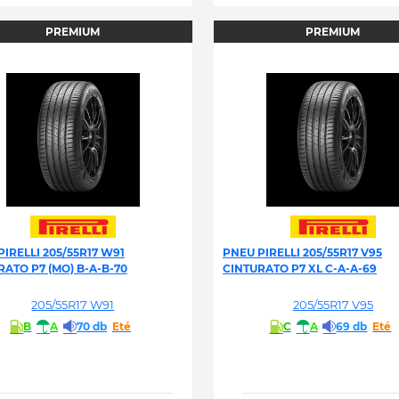
PREMIUM
PREMIUM
IRELLI 205/55R17 W91
PNEU PIRELLI 205/55R17 V95
RATO P7 (MO) B-A-B-70
CINTURATO P7 XL C-A-A-69
205/55R17 W91
205/55R17 V95
B
A
70 db
Eté
C
A
69 db
Eté