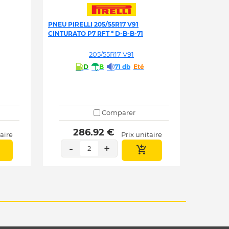
PNEU PIRELLI 205/55R17 V91
CINTURATO P7 RFT * D-B-B-71
205/55R17 V91
D
B
71 db
Eté
Comparer
 286.92 € 
taire
Prix unitaire
-
+
2