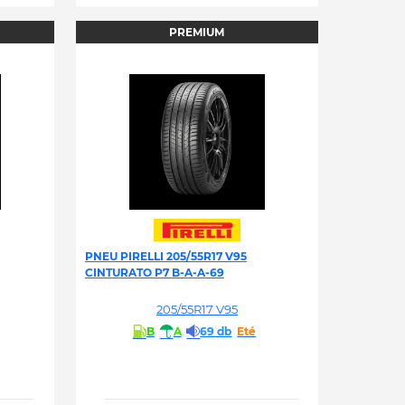
PREMIUM
PNEU PIRELLI 205/55R17 V95
CINTURATO P7 B-A-A-69
205/55R17 V95
B
A
69 db
Eté