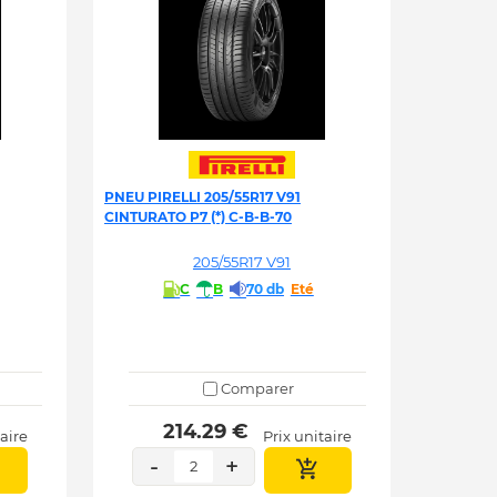
PNEU PIRELLI 205/55R17 V91
CINTURATO P7 (*) C-B-B-70
205/55R17 V91
C
B
70 db
Eté
Comparer
 214.29 € 
taire
Prix unitaire
-
+
2