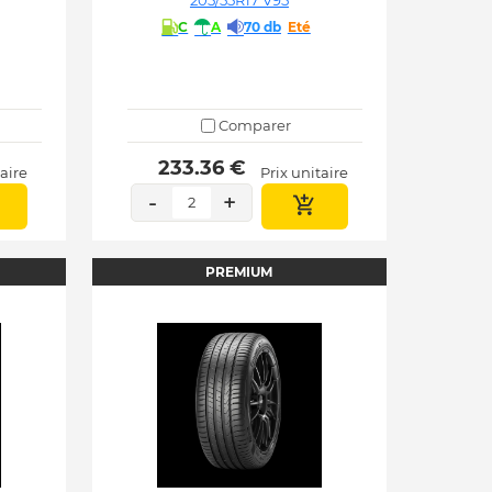
205/55R17 V95
C
A
70 db
Eté
Comparer
 233.36 € 
taire
Prix unitaire
-
+
2
PREMIUM