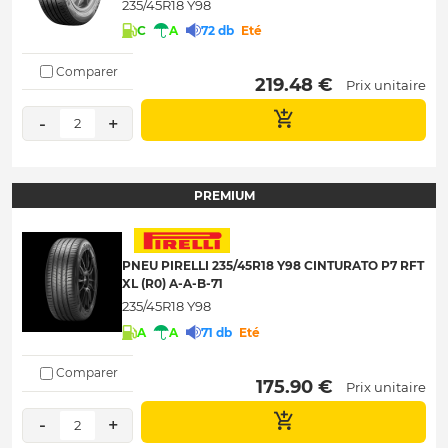
235/45R18 Y98
C
A
72 db
Eté
Comparer
 219.48 € 
Prix unitaire
-
+
2
PREMIUM
PNEU PIRELLI 235/45R18 Y98 CINTURATO P7 RFT
XL (R0) A-A-B-71
235/45R18 Y98
A
A
71 db
Eté
Comparer
 175.90 € 
Prix unitaire
-
+
2