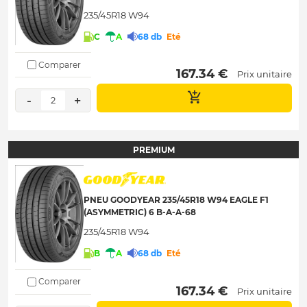
235/45R18 W94
C
A
68 db
Eté
Comparer
 167.34 € 
Prix unitaire
-
+
2
PREMIUM
PNEU GOODYEAR 235/45R18 W94 EAGLE F1
(ASYMMETRIC) 6 B-A-A-68
235/45R18 W94
B
A
68 db
Eté
Comparer
 167.34 € 
Prix unitaire