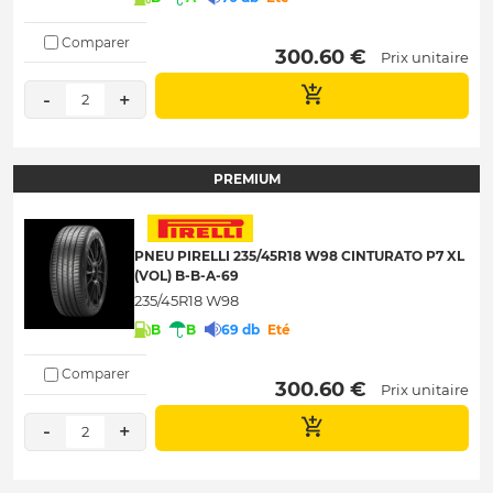
Comparer
 300.60 € 
Prix unitaire
-
+
2
PREMIUM
PNEU PIRELLI 235/45R18 W98 CINTURATO P7 XL
(VOL) B-B-A-69
235/45R18 W98
B
B
69 db
Eté
Comparer
 300.60 € 
Prix unitaire
-
+
2