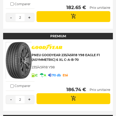
Comparer
 182.65 € 
Prix unitaire
-
+
2
PREMIUM
PNEU GOODYEAR 235/45R18 Y98 EAGLE F1
(ASYMMETRIC) 6 XL C-A-B-70
235/45R18 Y98
C
A
70 db
Eté
Comparer
 186.74 € 
Prix unitaire
-
+
2