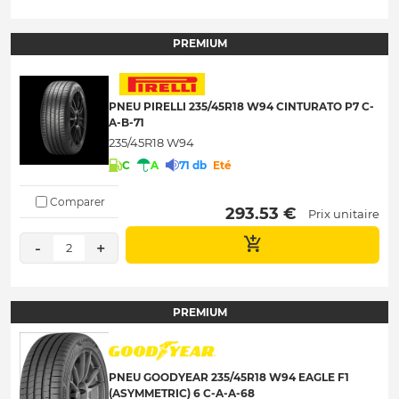
PREMIUM
PNEU PIRELLI 235/45R18 W94 CINTURATO P7 C-
A-B-71
235/45R18 W94
C
A
71 db
Eté
Comparer
 293.53 € 
Prix unitaire
-
+
2
PREMIUM
PNEU GOODYEAR 235/45R18 W94 EAGLE F1
(ASYMMETRIC) 6 C-A-A-68