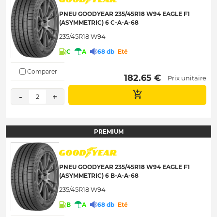
PNEU GOODYEAR 235/45R18 W94 EAGLE F1
(ASYMMETRIC) 6 C-A-A-68
235/45R18 W94
C
A
68 db
Eté
Comparer
 182.65 € 
Prix unitaire
-
+
2
PREMIUM
PNEU GOODYEAR 235/45R18 W94 EAGLE F1
(ASYMMETRIC) 6 B-A-A-68
235/45R18 W94
B
A
68 db
Eté