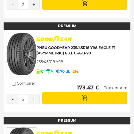
-
+
2
PREMIUM
PNEU GOODYEAR 235/45R18 Y98 EAGLE F1
(ASYMMETRIC) 6 XL C-A-B-70
235/45R18 Y98
C
A
70 db
Eté
Comparer
 173.47 € 
Prix unitaire
-
+
2
PREMIUM