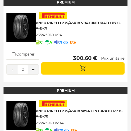
PREMIUM
PNEU PIRELLI 235/45R18 V94 CINTURATO P7 C-
A-B-71
235/45R18 V94
C
A
71 db
Eté
Comparer
 300.60 € 
Prix unitaire
-
+
2
PREMIUM
PNEU PIRELLI 235/45R18 W94 CINTURATO P7 B-
A-B-70
235/45R18 W94
B
A
70 db
Eté