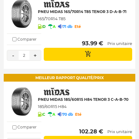
PNEU MIDAS 165/70R14 T85 TENOR 3 D-A-B-71
165/70R14 T85
D
A
71 db
Eté
Comparer
 93.99 € 
Prix unitaire
-
+
2
MEILLEUR RAPPORT QUALITÉ/PRIX
PNEU MIDAS 185/60R15 H84 TENOR 3 C-A-B-70
185/60R15 H84
C
A
70 db
Eté
Comparer
 102.28 € 
Prix unitaire