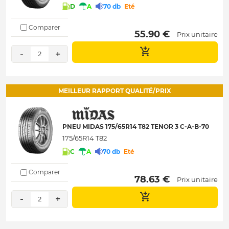
D
A
70 db
Eté
Comparer
 55.90 € 
Prix unitaire
-
+
2
MEILLEUR RAPPORT QUALITÉ/PRIX
PNEU MIDAS 175/65R14 T82 TENOR 3 C-A-B-70
175/65R14 T82
C
A
70 db
Eté
Comparer
 78.63 € 
Prix unitaire
-
+
2