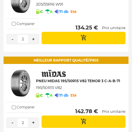
205/55R16 W91
C
A
71 db
Eté
Comparer
 134.25 € 
Prix unitaire
-
+
2
MEILLEUR RAPPORT QUALITÉ/PRIX
PNEU MIDAS 195/50R15 V82 TENOR 3 C-A-B-71
195/50R15 V82
C
A
71 db
Eté
Comparer
 142.78 € 
Prix unitaire
-
+
2